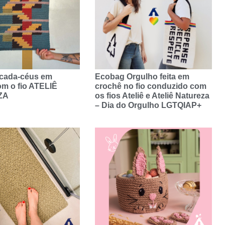
scada-céus em
Ecobag Orgulho feita em
m o fio ATELIÊ
crochê no fio conduzido com
ZA
os fios Ateliê e Ateliê Natureza
– Dia do Orgulho LGTQIAP+