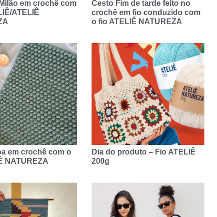
 Milão em crochê com
Cesto Fim de tarde feito no
LIÊ/ATELIÊ
crochê em fio conduzido com
ZA
o fio ATELIÊ NATUREZA
pa em crochê com o
Dia do produto – Fio ATELIÊ
IÊ NATUREZA
200g