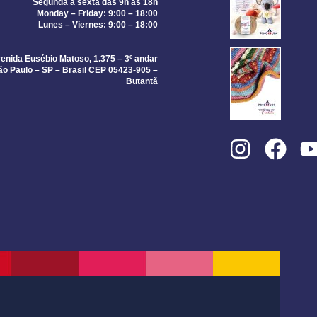
Segunda a sexta das 9h às 18h
Monday – Friday: 9:00 – 18:00
Lunes – Viernes: 9:00 – 18:00
enida Eusébio Matoso, 1.375 – 3º andar
ão Paulo – SP – Brasil CEP 05423-905 –
Butantã