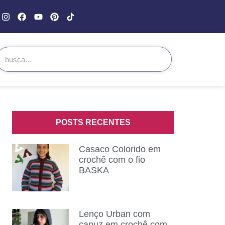
POSTS RECENTES
Casaco Colorido em
crochê com o fio
BASKA
Lenço Urban com
capuz em crochê com