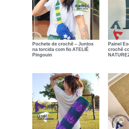
Pochete de crochê – Juntos
Painel E
na torcida com fio ATELIÊ
crochê co
Pingouin
NATURE