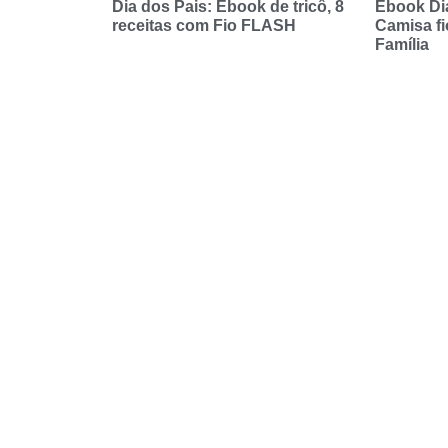
Dia dos Pais: Ebook de tricô, 8
Ebook Dia
receitas com Fio FLASH
Camisa fi
Família