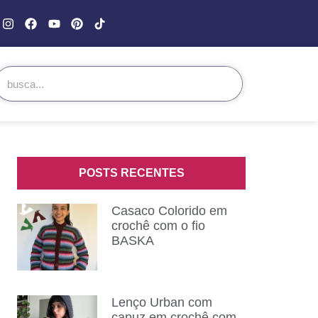
POSTS RECENTES
Casaco Colorido em
crochê com o fio
BASKA
Lenço Urban com
capuz em crochê com