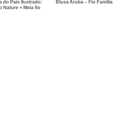
 do Pais Ilustrado:
Blusa Aruba – Fio Família
o Nature + Meia fio