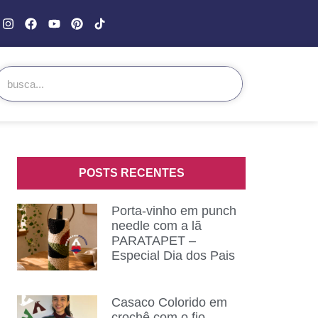
POSTS RECENTES
Porta-vinho em punch
needle com a lã
PARATAPET –
Especial Dia dos Pais
Casaco Colorido em
crochê com o fio