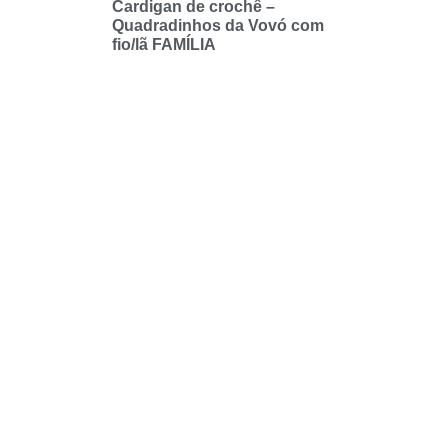
Cardigan de crochê –
Quadradinhos da Vovó com
fio/lã FAMÍLIA