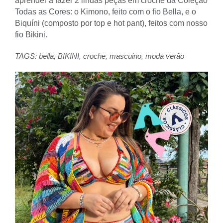
aprender a fazer 2 lindas peças em crochê da Coleção
Todas as Cores: o Kimono, feito com o fio Bella, e o
Biquíni (composto por top e hot pant), feitos com nosso
fio Bikini.
TAGS:
bella
,
BIKINI
,
croche
,
mascuino
,
moda verão