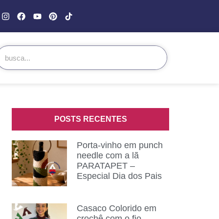
POSTS RECENTES
Porta-vinho em punch
needle com a lã
PARATAPET –
Especial Dia dos Pais
Casaco Colorido em
crochê com o fio