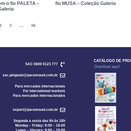
om o fio PALETA –
fio MUSA – Coleção Galeria
aleria
2
3
…
46
CATÁLOGO DE PR
SAC 0800 0123 777
Download aqui!
sac.pingouin@paramount.com.br
Para mercados internacionais
For international markets
Para mercados internacionales
export@paramount.com.br
Segunda a sexta das 9h às 18h
Monday – Friday: 9:00 – 18:00
Lunes – Viernes: 9:00 – 18:00