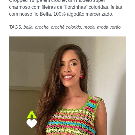
Cropped Tulipa em crochê, um modelo super
charmoso com fileiras de “florzinhas” coloridas, feitas
com nosso fio Bella, 100% algodão mercerizado.
TAGS:
bella
,
croche
,
crochê colorido
,
moda
,
moda verão