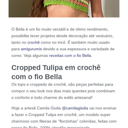
O Bella é um fio muito versátil e de ótimo rendimento,
possibilita tecer projetos desde decoração até vestuário,
tanto no
crochê
como no tricô. É também muito usado
para
amigurumis
devido a sua espessura e variedade de
cores. Veja algumas
receitas com o fio Bella
.
Cropped Tulipa em crochê
com o fio Bella
Os tops e croppeds de crochê, são peças perfeitas para
compor o seu look nos dias mais quentes pois combinam
o conforto e todo charme do estilo artesanal!
Hoje a artesã Camila Giulia
@camilagiiulia
vai nos ensinar
a fazer o Cropped Tulipa em crochê, um modelo super
charmoso com fileiras de “florzinhas” coloridas, feitas com
nosso fio Bella, 100% algodão mercerizado.