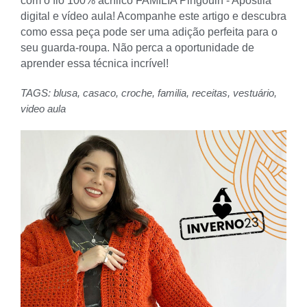
com o fio 100% acrílico FAMÍLIA Pingouin - Apostila
digital e vídeo aula! Acompanhe este artigo e descubra
como essa peça pode ser uma adição perfeita para o
seu guarda-roupa. Não perca a oportunidade de
aprender essa técnica incrível!
TAGS:
blusa
,
casaco
,
croche
,
familia
,
receitas
,
vestuário
,
video aula